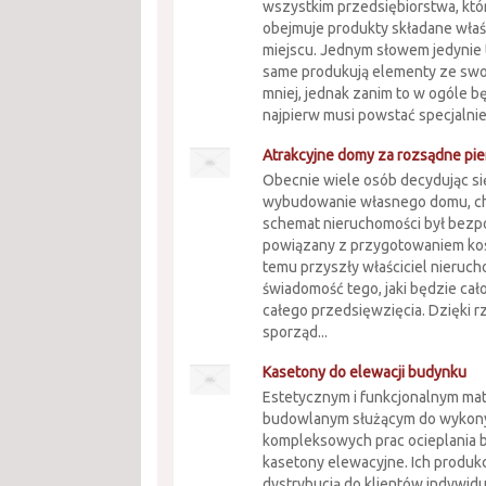
wszystkim przedsiębiorstwa, któ
obejmuje produkty składane właś
miejscu. Jednym słowem jedynie t
same produkują elementy ze swoje
mniej, jednak zanim to w ogóle 
najpierw musi powstać specjalnie 
Atrakcyjne domy za rozsądne pi
Obecnie wiele osób decydując si
wybudowanie własnego domu, ch
schemat nieruchomości był bezp
powiązany z przygotowaniem kos
temu przyszły właściciel nieruc
świadomość tego, jaki będzie cał
całego przedsięwzięcia. Dzięki r
sporząd...
Kasetony do elewacji budynku
Estetycznym i funkcjonalnym ma
budowlanym służącym do wykon
kompleksowych prac ocieplania 
kasetony elewacyjne. Ich produkc
dystrybucją do klientów indywidu