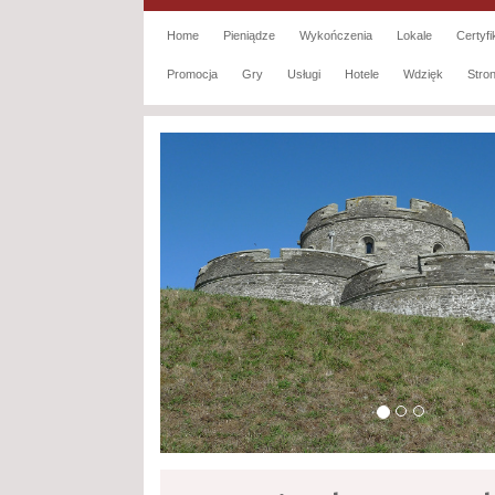
Home
Pieniądze
Wykończenia
Lokale
Certyfi
Promocja
Gry
Usługi
Hotele
Wdzięk
Str