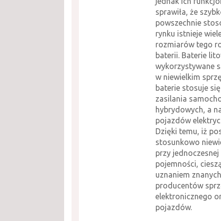
jednak ich funkcj
sprawiła, że szybk
powszechnie stos
rynku istnieje wiel
rozmiarów tego r
baterii. Baterie l
wykorzystywane są
w niewielkim sprzę
baterie stosuje si
zasilania samoc
hybrydowych, a n
pojazdów elektryc
Dzięki temu, iż po
stosunkowo niewie
przy jednoczesnej
pojemności, cieszą
uznaniem znanyc
producentów sprz
elektronicznego o
pojazdów.