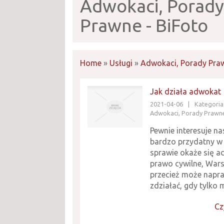
Adwokaci, Porady
Prawne - BiFoto
Home
»
Usługi
»
Adwokaci, Porady Pra
Jak działa adwokat
2021-04-06
|
Kategoria:
Adwokaci, Porady Prawn
Pewnie interesuje nas
bardzo przydatny w
sprawie okaże się 
prawo cywilne, War
przecież może napr
zdziałać, gdy tylko m
Cz