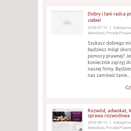
Dobry i tani radca p
ciebie!
2016-07-13
|
Kategoria:
Adwokaci, Porady Prawn
Szukasz dobrego mie
będziesz mógł skorz
pomocy prawnej? Jeśl
koniecznie zajrzyj d
naszej firmy. Będzi
nas zamówić tanie...
Cz
Rozwód, adwokat, 
sprawa rozwodowa
2016-06-13
|
Kategoria:
Adwokaci, Porady Prawn