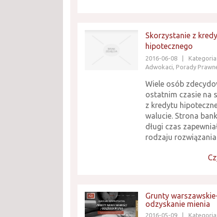
Skorzystanie z kred
hipotecznego
2016-06-08
|
Kategoria:
Adwokaci, Porady Prawn
Wiele osób zdecydo
ostatnim czasie na 
z kredytu hipoteczn
walucie. Strona ban
długi czas zapewniał
rodzaju rozwiązania.
Cz
Grunty warszawskie
odzyskanie mienia
2016-05-09
|
Kategoria: