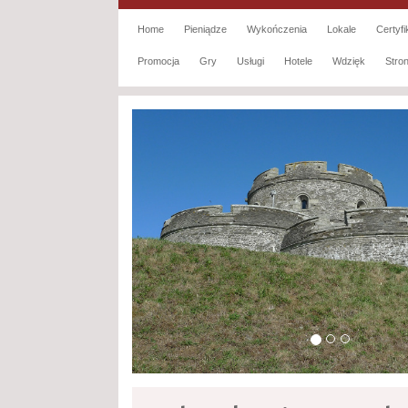
Home
Pieniądze
Wykończenia
Lokale
Certyfi
Promocja
Gry
Usługi
Hotele
Wdzięk
Str