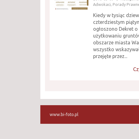
Adwokaci, Porady Prawn
Kiedy w tysiąc dziew
czterdziestym piąty
ogłoszono Dekret o 
użytkowaniu gruntó
obszarze miasta Wa
wszystko wskazywało
przejęte przez...
Cz
www.bi-foto.pl