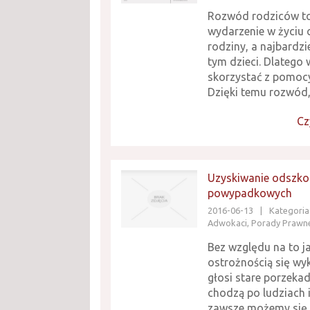
Rozwód rodziców t
wydarzenie w życiu c
rodziny, a najbardzie
tym dzieci. Dlatego 
skorzystać z pomoc
Dzięki temu rozwód,
Cz
Uzyskiwanie odszk
powypadkowych
2016-06-13
|
Kategoria:
Adwokaci, Porady Prawn
Bez względu na to j
ostrożnością się wy
głosi stare porzeka
chodzą po ludziach i
zawsze możemy się 