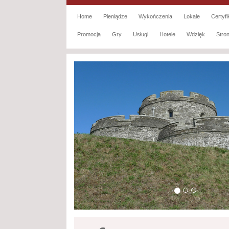
Home
Pieniądze
Wykończenia
Lokale
Certyfi
Promocja
Gry
Usługi
Hotele
Wdzięk
Str