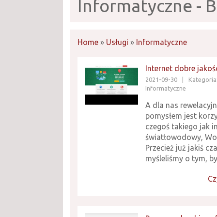
Informatyczne - B
Home
»
Usługi
»
Informatyczne
Internet dobre jakoś
2021-09-30
|
Kategoria:
Informatyczne
A dla nas rewelacyj
pomysłem jest korzy
czegoś takiego jak i
światłowodowy, Wol
Przecież już jakiś c
myśleliśmy o tym, by 
Cz