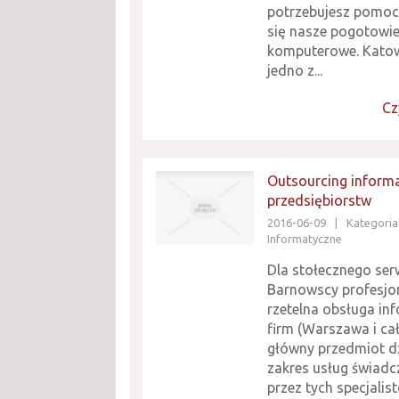
potrzebujesz pomocy
się nasze pogotowi
komputerowe. Katow
jedno z...
Cz
Outsourcing inform
przedsiębiorstw
2016-06-09
|
Kategoria:
Informatyczne
Dla stołecznego ser
Barnowscy profesjon
rzetelna obsługa in
firm (Warszawa i cał
główny przedmiot dz
zakres usług świad
przez tych specjalistó