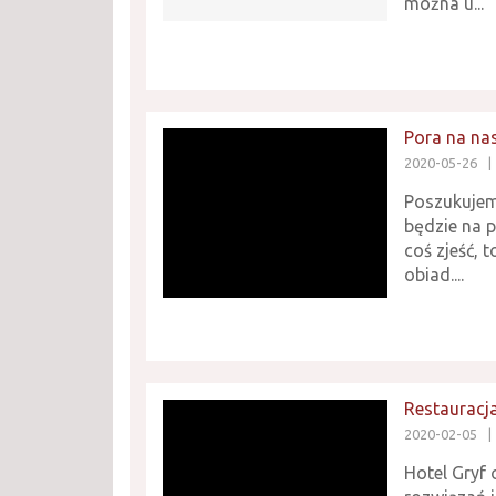
można u...
Pora na na
2020-05-26
|
Poszukujem
będzie na 
coś zjeść, 
obiad....
Restauracj
2020-02-05
|
Hotel Gryf 