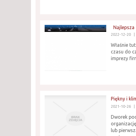
Najlepsza
2022-12-20
|
Właśnie tut
czasu do cz
imprezy fir
Piękny i k
2021-10-26
|
Dworek pod
organizację
lub pierwsz