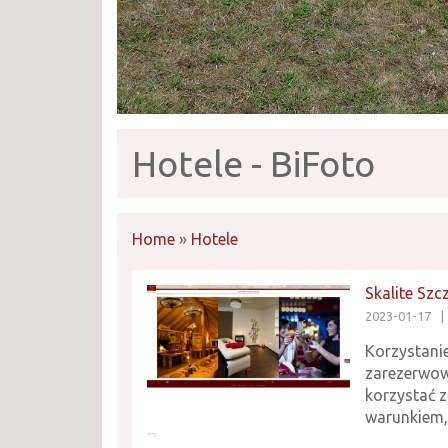
Hotele - BiFoto
Home
»
Hotele
Skalite Szc
2023-01-17
|
Korzystanie
zarezerwow
korzystać z
warunkiem, 