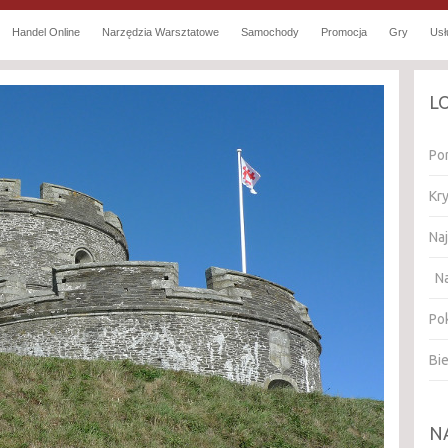
Handel Online
Narzędzia Warsztatowe
Samochody
Promocja
Gry
Usł
L
Po
Kr
Na
Na
Pok
Bi
N