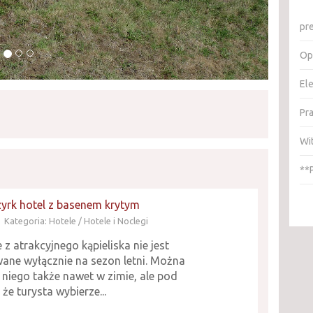
pr
Op
El
Pr
Wi
**
zyrk hotel z basenem krytym
Kategoria: Hotele / Hotele i Noclegi
 z atrakcyjnego kąpieliska nie jest
ane wyłącznie na sezon letni. Można
 niego także nawet w zimie, ale pod
że turysta wybierze...