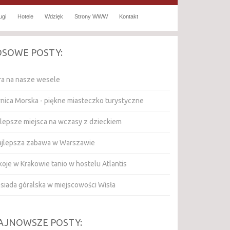
ugi
Hotele
Wdzięk
Strony WWW
Kontakt
OSOWE POSTY:
ra na nasze wesele
ynica Morska - piękne miasteczko turystyczne
jlepsze miejsca na wczasy z dzieckiem
jlepsza zabawa w Warszawie
oje w Krakowie tanio w hostelu Atlantis
esiada góralska w miejscowości Wisła
AJNOWSZE POSTY: