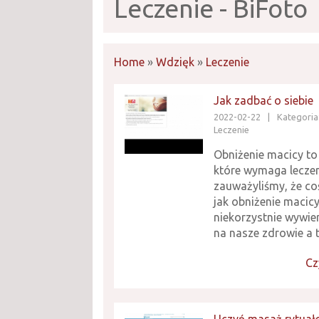
Leczenie - BiFoto
Home
»
Wdzięk
»
Leczenie
Jak zadbać o siebie
2022-02-22
|
Kategoria
Leczenie
Obniżenie macicy to
które wymaga leczen
zauważyliśmy, że co
jak obniżenie macic
niekorzystnie wywie
na nasze zdrowie a t
Cz