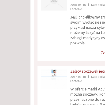
2018-03-16
|
Kategoria
Leczenie
Jeśli chcielibyśmy z
swoim wyglądzie i je
przykład nasza sylw
możemy liczyć na to,
zabiegi medycyny es
pozwolą...
Cz
Zalety soczewek je
2017-08-18
|
Kategoria
Leczenie
W ofercie marki Acu
można soczewki ko
przeznaczone do ró
trybów noszenia. S