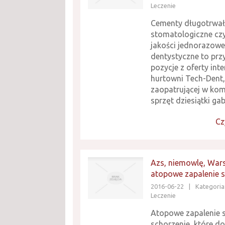
Leczenie
Cementy długotrwałe
stomatologiczne czy
jakości jednorazowe
dentystyczne to pr
pozycje z oferty int
hurtowni Tech-Dent,
zaopatrującej w ko
sprzęt dziesiątki gab
Cz
Azs, niemowlę, War
atopowe zapalenie 
2016-06-22
|
Kategoria
Leczenie
Atopowe zapalenie s
schorzenie, które do