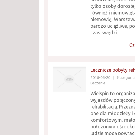
tylko osoby dorosłe,
również i niemowlęta
niemowlę, Warszawa
bardzo uciążliwe, p
czas swędzi...
Cz
Lecznicze pobyty reh
2016-06-20
|
Kategoria
Leczenie
Wielspin to organiz
wyjazdów połączon
rehabilitacją. Przez
one dla młodzieży i 
komfortowym, malo
położonym ośrodku
ludzie mogą powrac