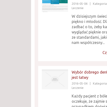
2016-05-06
|
Kategoria
Leczenie
W dzisiejszym świeci
piękno i młodość. D
zadbać o to, żeby k
wyglądać pięknie or
ze standardami, jak
nam współczesny...
Cz
Wybór dobrego dent
jest łatwy
2016-05-04
|
Kategoria
Leczenie
Każdy pacjent z ból
oczekuje, że zajmie 
przypadkiem doświa