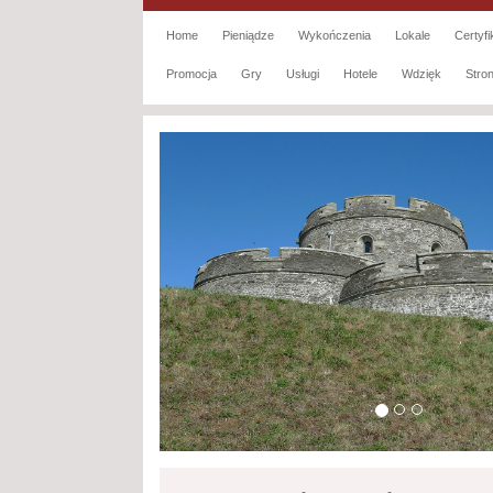
Home
Pieniądze
Wykończenia
Lokale
Certyfi
Promocja
Gry
Usługi
Hotele
Wdzięk
Str