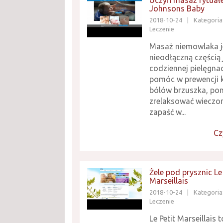
Uczyń masaż rytuał
Johnsons Baby
2018-10-24
|
Kategoria
Leczenie
Masaż niemowlaka j
nieodłączną częścią
codziennej pielęgnac
pomóc w prewencji k
bólów brzuszka, po
zrelaksować wieczor
zapaść w...
Cz
Żele pod prysznic Le 
Marseillais
2018-10-24
|
Kategoria
Leczenie
Le Petit Marseillais t