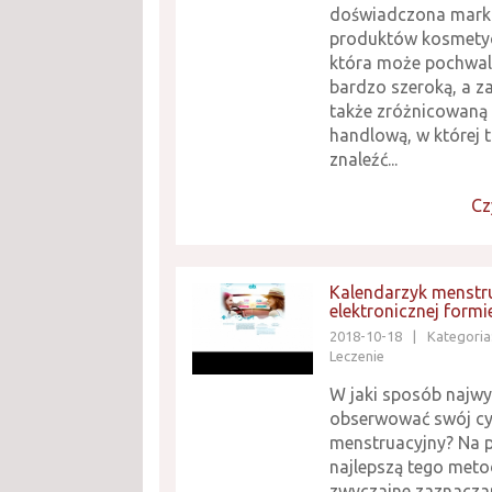
doświadczona mark
produktów kosmety
która może pochwali
bardzo szeroką, a 
także zróżnicowaną 
handlową, w której
znaleźć...
Cz
Kalendarzyk menstr
elektronicznej formi
2018-10-18
|
Kategoria
Leczenie
W jaki sposób najwy
obserwować swój cy
menstruacyjny? Na 
najlepszą tego metod
zwyczajne zaznacza