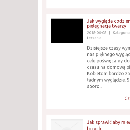
Jak wygląda codzie
pielęgnacja twarzy
2018-06-08
|
Kategoria
Leczenie
Dzisiejsze czasy wy
nas pięknego wyglą
celu poświęcamy do
czasu na domową pi
Kobietom bardzo za
ładnym wyglądzie. 
sporo...
Cz
Jak sprawić aby mieć
brzuch