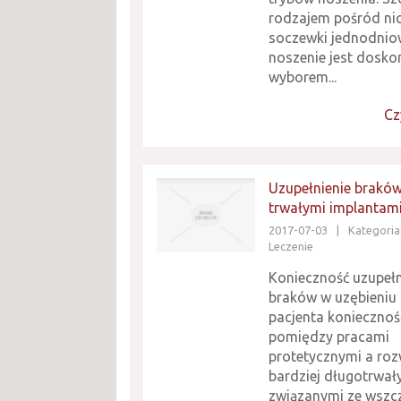
rodzajem pośród nic
soczewki jednodnio
noszenie jest dosk
wyborem...
Cz
Uzupełnienie brakó
trwałymi implantam
2017-07-03
|
Kategoria
Leczenie
Konieczność uzupełn
braków w uzębieniu 
pacjenta konieczno
pomiędzy pracami
protetycznymi a ro
bardziej długotrwał
związanymi ze wszc