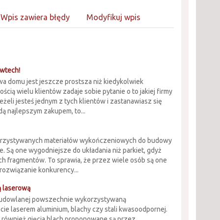
Wpis zawiera błędy
Modyfikuj wpis
awtech!
a domu jest jeszcze prostsza niż kiedykolwiek
ścią wielu klientów zadaje sobie pytanie o to jakiej firmy
Jeżeli jesteś jednym z tych klientów i zastanawiasz się
ędą najlepszym zakupem, to...
korzystywanych materiałów wykończeniowych do budowy
. Są one wygodniejsze do układania niż parkiet, gdyż
ych fragmentów. To sprawia, że przez wiele osób są one
 rozwiązanie konkurency...
ą laserową
budowlanej powszechnie wykorzystywaną
ęcie laserem aluminium, blachy czy stali kwasoodpornej.
ak również gięcia blach proponowane są przez