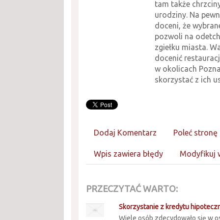
tam także chrzciny
urodziny. Na pew
doceni, że wybran
pozwoli na odetch
zgiełku miasta. W
docenić restaurac
w okolicach Pozna
skorzystać z ich u
Dodaj Komentarz
Poleć stronę
Wpis zawiera błędy
Modyfikuj 
PRZECZYTAĆ WARTO:
Skorzystanie z kredytu hipotec
Wiele osób zdecydowało się w o