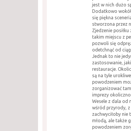
jest w nich dużo s
Dodatkowo wokół
się piękna sceneri
stworzona przez n
Zjedzenie posiłku 
takim miejscu z p
pozwoli się odpręż
odetchnąć od ciąg
Jednak to nie jed
zastosowanie, jak
restauracje. Okoli
są na tyle urokliwe
powodzeniem mo
zorganizować tam
imprezy okoliczno
Wesele z dala od 
wśród przyrody, z
zachwyciłoby nie 
młodą, ale także g
powodzeniem zor