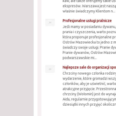
kaw, ale także oferujemy takie us
ekspresów. Warszawa jest naszą s
właśnie świadczymy Klientom n...
Profesjonalne usługi pralnicze
Jeśli mamy w posiadaniu dywanu
prania i czyszczenia, warto pozna
która proponuje profesjonalne p
Ostrów Mazowiecka to jedno z mi
świadczy swoje usługi. Pranie dy
Pranie dywanów, Ostrów Mazowie
podwarszawskie mi...
Najlepsze sale do organizacji sp
Chrzciny nowego członka rodziny
wydarzenie, które gromadzi wsz
członków, aby je uświetnić, war
atrakcyjne przyjęcie. Przestronna
chrzciny (Wołomin) jest do wynaj
Aida, regularnie przygotowując
dziesiątki innych przyjęć okolicz