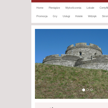
Home
Pieniądze
Wykończenia
Lokale
Certyfi
Promocja
Gry
Usługi
Hotele
Wdzięk
Str