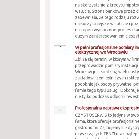
na skorzystanie z kredytu hipot
walucie. Strona bankowa przez d
zapewniała, że tego rodzaju rozw
najkorzystniejsze w spłacie i po
na kupno wymarzonego mieszkan
dużym zainteresowaniem cieszyły 
W pełni profesjonalne pomiary ins
elektrycznej we Wrocławiu
Zbliża się termin, w którym w fir
przeprowadzić pomiary instalacji
Wrocław jest siedzibą wielu insty
zakładów rzemieślniczych i sklep
podobnie jak osoby prywatne, po
firmie tego typu usługi. Dokonu
nie tylko podczas odbioru inwesty
Profesjonalna naprawa ekspres
CZYSTOSERWIS to jedyna w swo
firma, która oferuje profesjonalne
gastronomii. Zajmujemy się dyst
czyszczących TENZI oraz najle