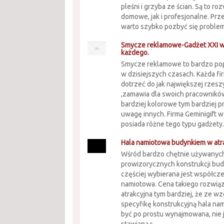
pleśni i grzyba ze ścian. Są to ro
domowe, jak i profesjonalne. Pr
warto szybko pozbyć się problemu
Smycze reklamowe-Gadżet XXI w
każdego.
Smycze reklamowe to bardzo po
w dzisiejszych czasach. Każda fi
dotrzeć do jak największej rzes
,zamawia dla swoich pracowników
bardziej kolorowe tym bardziej p
uwagę innych. Firma Geminigift w
posiada różne tego typu gadżety..
Hala namiotowa budynkiem w atra
Wśród bardzo chętnie używanyc
prowizorycznych konstrukcji bu
częściej wybierana jest współcz
namiotowa. Cena takiego rozwiąz
atrakcyjna tym bardziej, że ze w
specyfikę konstrukcyjną hala n
być po prostu wynajmowana, nie