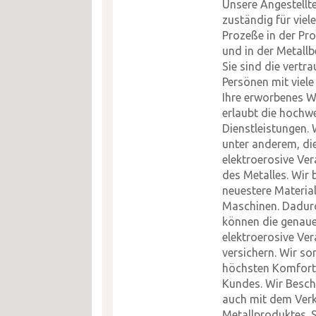
Unsere Angestellt
zuständig für viel
Prozeße in der Pr
und in der Metallb
Sie sind die vertr
Persönen mit viele 
Ihre erworbenes W
erlaubt die hochw
Dienstleistungen.
unter anderem, di
elektroerosive Ver
des Metalles. Wir 
neuestere Materia
Maschinen. Dadur
können die genau
elektroerosive Ver
versichern. Wir so
höchsten Komfort
Kundes. Wir Besch
auch mit dem Ver
Metallproduktes. S