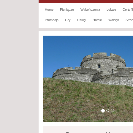
Home
Pieniądze
Wykończenia
Lokale
Certyfi
Promocja
Gry
Usługi
Hotele
Wdzięk
Str