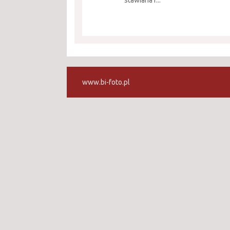
stawiana r...
www.bi-foto.pl