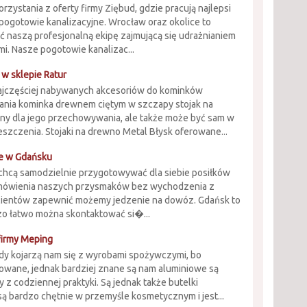
zystania z oferty firmy Ziębud, gdzie pracują najlepsi
e pogotowie kanalizacyjne. Wrocław oraz okolice to
ć naszą profesjonalną ekipę zajmującą się udrażnianiem
i. Nasze pogotowie kanalizac...
 w sklepie Ratur
najczęściej nabywanych akcesoriów do kominków
nia kominka drewnem ciętym w szczapy stojak na
czny dla jego przechowywania, ale także może być sam w
szczenia. Stojaki na drewno Metal Błysk oferowane...
e w Gdańsku
e chcą samodzielnie przygotowywać dla siebie posiłków
amówienia naszych przysmaków bez wychodzenia z
klientów zapewnić możemy jedzenie na dowóz. Gdańsk to
dzo łatwo można skontaktować si�...
firmy Meping
edy kojarzą nam się z wyrobami spożywczymi, bo
kowane, jednak bardziej znane są nam aluminiowe są
 z codziennej praktyki. Są jednak także butelki
 bardzo chętnie w przemyśle kosmetycznym i jest...