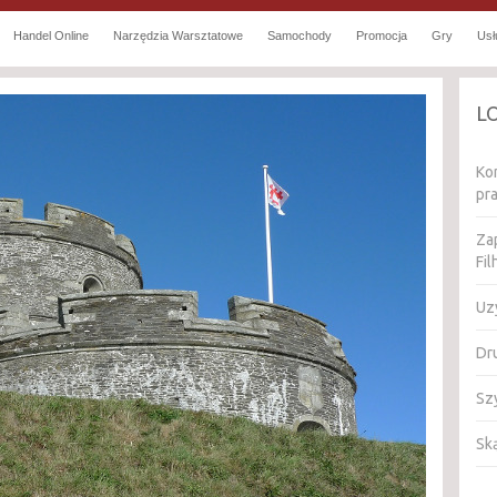
Handel Online
Narzędzia Warsztatowe
Samochody
Promocja
Gry
Usł
L
Ko
pr
Zap
Fi
Uz
Dr
Sz
Ską