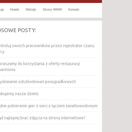
ugi
Hotele
Wdzięk
Strony WWW
Kontakt
OSOWE POSTY:
ntroluj swoich pracowników przez rejestrator czasu
acy
raszamy do korzystania z oferty restauracji
lharmonia
yskiwanie odszkodowań powypadkowych
ukujemy nasze dzieło
ybie pobieranie gier z sieci z łączem światłowodowym
d najlepiej brać zdjęcia na strony internetowe?