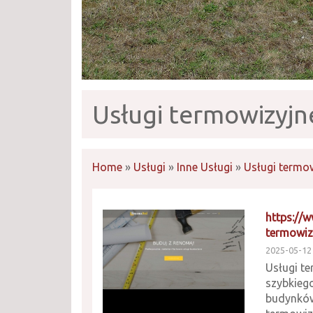
Usługi termowizyjne
Home
»
Usługi
»
Inne Usługi
»
Usługi termow
https://
termowiz
2025-05-12
Usługi t
szybkieg
budynków