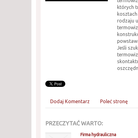
termowiz
których t
kosztach
rodzaju 
termowiz
konstrukc
powstawa
Jeśli szu
termowiz
skontaktu
oszczędn
Dodaj Komentarz
Poleć stronę
PRZECZYTAĆ WARTO:
Firma hydrauliczna