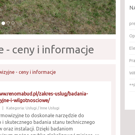
N
pr
Op
 - ceny i informacje
El
Pr
izyjne - ceny i informacje
Wi
**
www.renomabud.pl/zakres-uslug/badania-
yjne-i-wilgotnosciowe/
|
Kategoria: Usługi / Inne Usługi
ermowizyjne to doskonałe narzędzie do
o i skutecznego badania stanu technicznego
 oraz instalacji. Dzięki badaniom