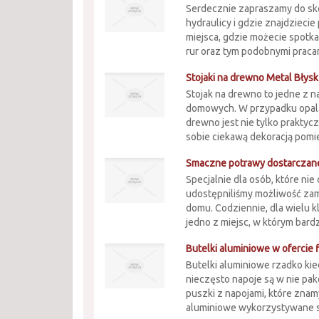
Serdecznie zapraszamy do skor
hydraulicy i gdzie znajdzieci
miejsca, gdzie możecie spotka
rur oraz tym podobnymi pracam
Stojaki na drewno Metal Błysk
Stojak na drewno to jedne z 
domowych. W przypadku opala
drewno jest nie tylko prakty
sobie ciekawą dekoracją pomie
Smaczne potrawy dostarczan
Specjalnie dla osób, które ni
udostępniliśmy możliwość z
domu. Codziennie, dla wielu 
jedno z miejsc, w którym bar
Butelki aluminiowe w ofercie 
Butelki aluminiowe rzadko ki
nieczęsto napoje są w nie pa
puszki z napojami, które znamy
aluminiowe wykorzystywane są