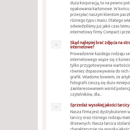
duża korporacją, to na pewno po
opakowania kartonowe. W końcu
przesyłać naszym klientom paczki
różnego typu i maści. Dlatego wł
odwiedziliśmy już jakiś czas temu
internetowy firmy Compact i przek
Skąd najlepiej brać zdjęcia na str
internetowe?
Prowadzenie każdego rodzaju s
internetowego wiąże się z konie
tylko przygotowywania wartościo
również dopasowywania do nich
grafik. Wiadomo bowiem, że arty
fotografii cieszą się dużo mniej
zainteresowaniem wśród potenc
czytelników, dla...
Sprzedaż wysokiej jakości tarcic
Nasza firma jest dystrybutorem w
tarcicy oraz różnego rodzaju mat
drzewnych. Nasza tarcica stolars
charakteryzuje się wysoką jakością