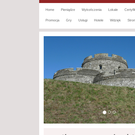
Home
Pieniądze
Wykończenia
Lokale
Certyfi
Promocja
Gry
Usługi
Hotele
Wdzięk
Str