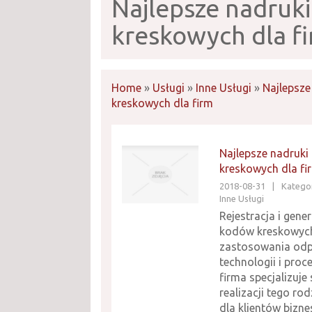
Najlepsze nadruk
kreskowych dla f
Home
»
Usługi
»
Inne Usługi
»
Najlepsz
kreskowych dla firm
Najlepsze nadruk
kreskowych dla fi
2018-08-31
|
Kategor
Inne Usługi
Rejestracja i gene
kodów kreskowy
zastosowania od
technologii i proc
firma specjalizuje 
realizacji tego ro
dla klientów bizn