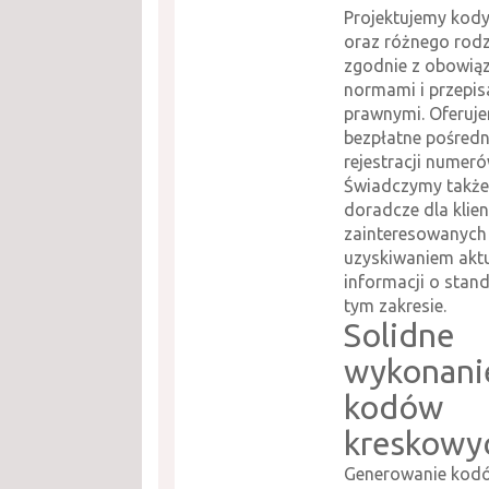
Projektujemy kod
oraz różnego rodz
zgodnie z obowią
normami i przepi
prawnymi. Oferuj
bezpłatne pośred
rejestracji numeró
Świadczymy także
doradcze dla klie
zainteresowanych
uzyskiwaniem akt
informacji o stan
tym zakresie.
Solidne
wykonani
kodów
kreskowy
Generowanie kod