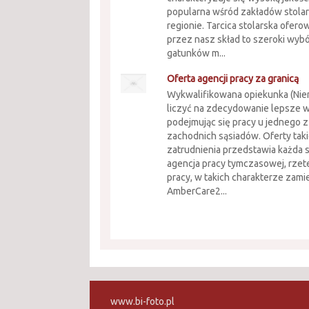
popularna wśród zakładów stola
regionie. Tarcica stolarska ofer
przez nasz skład to szeroki wyb
gatunków m...
Oferta agencji pracy za granicą
Wykwalifikowana opiekunka (Ni
liczyć na zdecydowanie lepsze 
podejmując się pracy u jednego 
zachodnich sąsiadów. Oferty tak
zatrudnienia przedstawia każda 
agencja pracy tymczasowej, rzet
pracy, w takich charakterze zam
AmberCare2...
www.bi-foto.pl