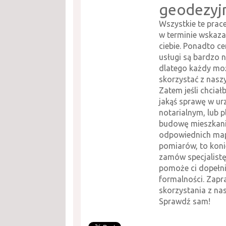
geodezyj
Wszystkie te pra
w terminie wskaz
ciebie. Ponadto c
usługi są bardzo n
dlatego każdy mo
skorzystać z nasz
Zatem jeśli chciał
jakąś sprawę w ur
notarialnym, lub p
budowę mieszkani
odpowiednich map
pomiarów, to koni
zamów specjalistę
pomoże ci dopełni
formalności. Zap
skorzystania z na
Sprawdź sam!