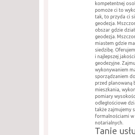
kompetentnej osob
pomoże ci to wyko
tak, to przyda ci s
geodezja. Mszczo
obszar gdzie dzia
geodezja. Mszczo
miastem gdzie m
siedzibę. Oferuje
i najlepszej jakośc
geodezyjne. Zajmu
wykonywaniem ma
sporządzaniem do
przed planowaną
mieszkania, wyko
pomiary wysokośc
odległościowe dzi
także zajmujemy s
formalnościami w
notarialnych.
Tanie usł