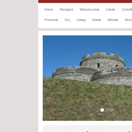
Home
Pieniądze
Wykończenia
Lokale
Certyfi
Promocja
Gry
Usługi
Hotele
Wdzięk
Str