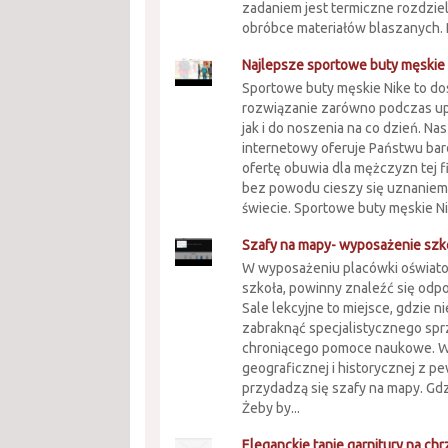
zadaniem jest termiczne rozdzie
obróbce materiałów blaszanych. 
Najlepsze sportowe buty męskie
Sportowe buty męskie Nike to d
rozwiązanie zarówno podczas up
jak i do noszenia na co dzień. Na
internetowy oferuje Państwu ba
ofertę obuwia dla mężczyzn tej fi
bez powodu cieszy się uznaniem
świecie. Sportowe buty męskie Nik
Szafy na mapy- wyposażenie szk
W wyposażeniu placówki oświatow
szkoła, powinny znaleźć się odp
Sale lekcyjne to miejsce, gdzie n
zabraknąć specjalistycznego spr
chroniącego pomoce naukowe. W
geograficznej i historycznej z p
przydadzą się szafy na mapy. Gd
Żeby by...
Eleganckie tanie garnitury na chr