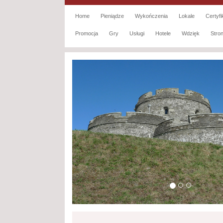
Home
Pieniądze
Wykończenia
Lokale
Certyfi
Promocja
Gry
Usługi
Hotele
Wdzięk
Str