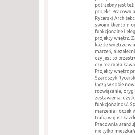
potrzebny jest też
projekt. Pracowni
Rycerski Architekc
swoim klientom or
funkcjonalne i ele
projekty wnętrz. 
każde wnętrze w m
marzeń, niezależn
czy jest to przes
czy też mała kawa
Projekty wnętrz p
Szaroszyk Rycerski
łączą w sobie no
rozwiązania, oryg
zestawienia, użyt
funkcjonalność. Sp
marzenia i oczeki
trafią w gust każd
Pracownia aranżuj
nie tylko mieszkań