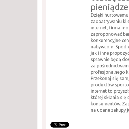
pieniądze
Dzięki hurtowemu
zaopatrywaniu kli
internet, firma mo
zaproponować ba
konkurencyjne ce
nabywcom. Spodn
jak i inne propozy
sprawnie będą do
za pośrednictwem
profesjonalnego ku
Przekonaj się sam
produktów sporto
internet to przysz
której skłania się 
konsumentów. Za
na udane zakupy ju