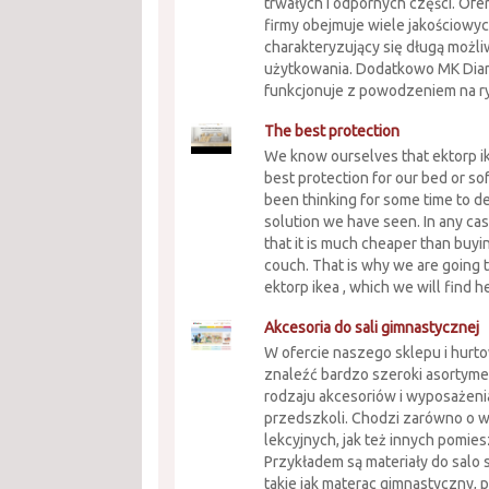
trwałych i odpornych części. Of
firmy obejmuje wiele jakościowyc
charakteryzujący się długą możli
użytkowania. Dodatkowo MK Di
funkcjonuje z powodzeniem na ry
The best protection
We know ourselves that ektorp i
best protection for our bed or so
been thinking for some time to d
solution we have seen. In any cas
that it is much cheaper than buy
couch. That is why we are going 
ektorp ikea , which we will find her
Akcesoria do sali gimnastycznej
W ofercie naszego sklepu i hurt
znaleźć bardzo szeroki asortym
rodzaju akcesoriów i wyposażenia
przedszkoli. Chodzi zarówno o 
lekcyjnych, jak też innych pomie
Przykładem są materiały do salo
takie jak materac gimnastyczny, piłk