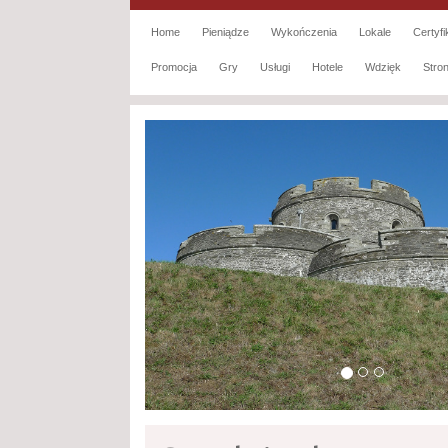
Home
Pieniądze
Wykończenia
Lokale
Certyfi
Promocja
Gry
Usługi
Hotele
Wdzięk
Str