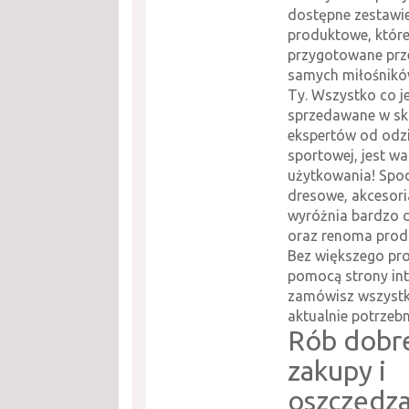
dostępne zestawi
produktowe, które
przygotowane prze
samych miłośnikó
Ty. Wszystko co j
sprzedawane w skl
ekspertów od odz
sportowej, jest wa
użytkowania! Spo
dresowe, akcesori
wyróżnia bardzo d
oraz renoma prod
Bez większego pr
pomocą strony in
zamówisz wszystko
aktualnie potrzebn
Rób dobr
zakupy i
oszczędza