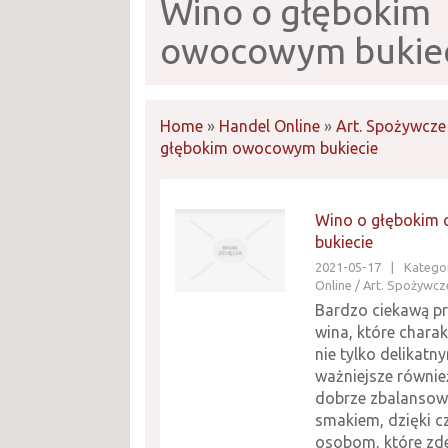
Wino o głębokim
owocowym bukie
Home
»
Handel Online
»
Art. Spożywcze
głębokim owocowym bukiecie
Wino o głębokim
bukiecie
2021-05-17
|
Kategor
Online / Art. Spożywcz
Bardzo ciekawą p
wina, które charak
nie tylko delikatny
ważniejsze równie
dobrze zbalanso
smakiem, dzięki c
osobom, które zd