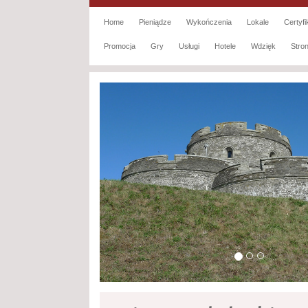
Home
Pieniądze
Wykończenia
Lokale
Certyfi
Promocja
Gry
Usługi
Hotele
Wdzięk
Str