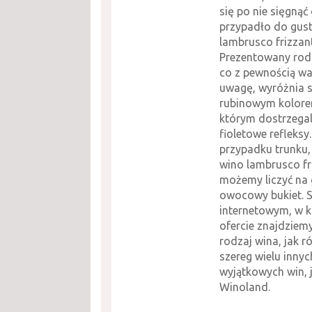
się po nie sięgnąć
przypadło do gustu
lambrusco frizzan
Prezentowany rodz
co z pewnością wa
uwagę, wyróżnia s
rubinowym kolore
którym dostrzegal
fioletowe refleksy
przypadku trunku, 
wino lambrusco fr
możemy liczyć na 
owocowy bukiet. 
internetowym, w 
ofercie znajdziem
rodzaj wina, jak r
szereg wielu innyc
wyjątkowych win, 
Winoland.