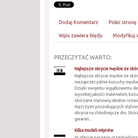
Dodaj Komentarz
Poleć stronę
Wpis zawiera błędy
Modyfikuj 
PRZECZYTAĆ WARTO:
Najlepsze okrycie męskie ze skó
Najlepsze okrycie męskie ze skór
niezaprzeczalnie kożuchy męski
Dzięki swojemu wyjątkowemu des
wysokiej jakości materiałom, koż
skórzane stanowią idealne rozwi
mężczyzn poszukujących stylowe
okrycia na chłodniejsze dni. Skór
gwaran...
Kilka modeli młynów
W ofercie naszego przedsiębior