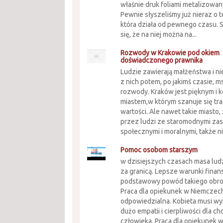
właśnie druk foliami metalizowa
Pewnie słyszeliśmy już nieraz o te
która działa od pewnego czasu.
się, że na niej można na...
Rozwody w Krakowie pod okiem
doświadczonego prawnika
Ludzie zawierają małżeństwa i ni
z nich potem, po jakimś czasie, 
rozwody. Kraków jest pięknym i
miastem,w którym szanuje się tr
wartości. Ale nawet takie miasto
przez ludzi ze staromodnymi za
społecznymi i moralnymi, także nie
Pomoc osobom starszym
w dzisiejszych czasach masa lud
za granicą. Lepsze warunki fina
podstawowy powód takiego obro
Praca dla opiekunek w Niemczech
odpowiedzialna. Kobieta musi w
dużo empatii i cierpliwości dla ch
człowieka. Praca dla opiekunek 