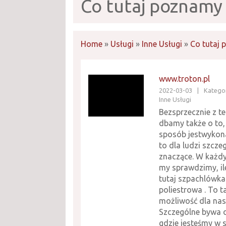
Co tutaj poznamy
Home
»
Usługi
»
Inne Usługi
»
Co tutaj
www.troton.pl
2022-03-03
|
Kategor
Inne Usługi
Bezsprzecznie z 
dbamy także o to, 
sposób jestwykon
to dla ludzi szcze
znaczące. W każdy
my sprawdzimy, il
tutaj szpachlówka
poliestrowa . To 
możliwość dla nas
Szczególne bywa d
gdzie jesteśmy w 