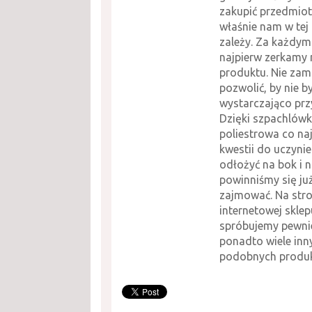
zakupić przedmiot
właśnie nam w tej 
zależy. Za każdy
najpierw zerkamy 
produktu. Nie za
pozwolić, by nie b
wystarczająco prz
Dzięki szpachlów
poliestrowa co na
kwestii do uczyn
odłożyć na bok i n
powinniśmy się ju
zajmować. Na stro
internetowej sklep
spróbujemy pewnie
ponadto wiele inn
podobnych produ