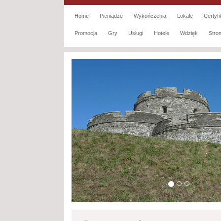
Home
Pieniądze
Wykończenia
Lokale
Certyfi
Promocja
Gry
Usługi
Hotele
Wdzięk
Str