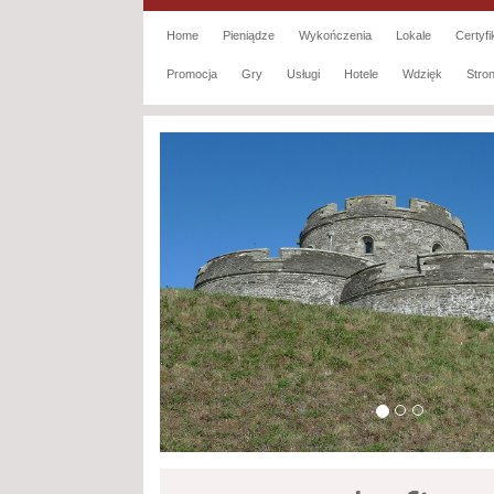
Home
Pieniądze
Wykończenia
Lokale
Certyfi
Promocja
Gry
Usługi
Hotele
Wdzięk
Str