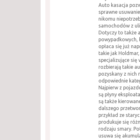
Auto kasacja poz
sprawne usuwanie 
nikomu niepotrze
samochodów z ulic
Dotyczy to także 
powypadkowych, k
opłaca się już nap
takie jak Holdmar,
specjalizujące się 
rozbierają takie au
pozyskany z nich 
odpowiednie kateg
Najpierw z pojaz
są płyny eksploata
są także kierowan
dalszego przetwor
przykład ze stary
produkuje się róż
rodzaju smary. Po
usuwa się akumul