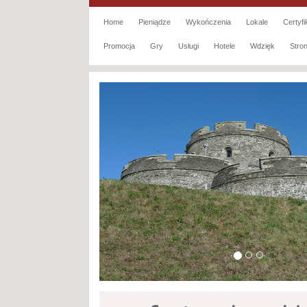
Home
Pieniądze
Wykończenia
Lokale
Certyfi
Promocja
Gry
Usługi
Hotele
Wdzięk
Str