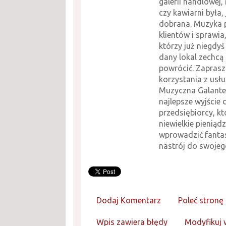
galerii handlowej, 
czy kawiarni była, 
dobrana. Muzyka 
klientów i sprawia,
którzy już niegdyś
dany lokal zechcą
powrócić. Zapras
korzystania z usłu
Muzyczna Galanter
najlepsze wyjście
przedsiębiorcy, kt
niewielkie pieniąd
wprowadzić fanta
nastrój do swojego
Dodaj Komentarz
Poleć stronę
Wpis zawiera błędy
Modyfikuj 