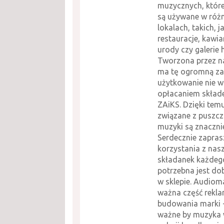
muzycznych, które
są używane w róż
lokalach, takich, j
restauracje, kawia
urody czy galerie
Tworzona przez n
ma tę ogromną zale
użytkowanie nie wi
opłacaniem składe
ZAiKS. Dzięki tem
związane z puszcz
muzyki są znaczni
Serdecznie zapra
korzystania z nas
składanek każdeg
potrzebna jest d
w sklepie. Audiom
ważna część rekl
budowania marki 
ważne by muzyka w