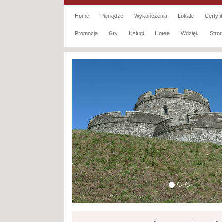
Home
Pieniądze
Wykończenia
Lokale
Certyfi
Promocja
Gry
Usługi
Hotele
Wdzięk
Str