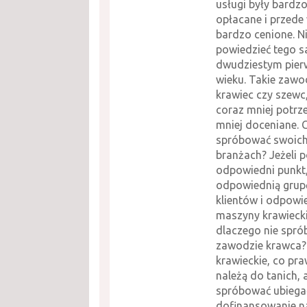
usługi były bardz
opłacane i przede
bardzo cenione. 
powiedzieć tego 
dwudziestym pie
wieku. Takie zawod
krawiec czy szewc,
coraz mniej potrze
mniej doceniane. 
spróbować swoich 
branżach? Jeżeli 
odpowiedni punkt
odpowiednią grup
klientów i odpowi
maszyny krawiecki
dlaczego nie spr
zawodzie krawca
krawieckie, co pr
należą do tanich, 
spróbować ubiegać
dofinansowanie n