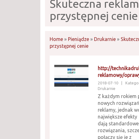
Skuteczna rekla
przystępnej cenie
Home
»
Pieniądze
»
Drukarnie
»
Skutecz
przystępnej cenie
http://technikadru
reklamowy/opraw
2018-07-10
|
Kategor
Drukarnie
Z każdym rokiem 
nowych rozwiązań
reklamy, jednak w
największe efekty
dają standardowe
rozwiązania, szcze
połączy się je z