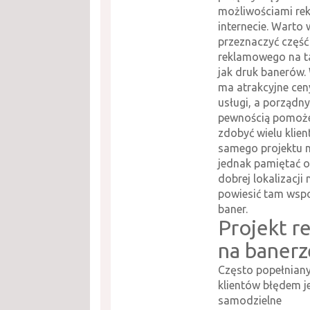
możliwościami re
internecie. Warto 
przeznaczyć część
reklamowego na ta
jak druk banerów
ma atrakcyjne cen
usługi, a porządny
pewnością pomoż
zdobyć wielu klie
samego projektu n
jednak pamiętać o
dobrej lokalizacji 
powiesić tam wsp
baner.
Projekt r
na banerz
Często popełnian
klientów błędem j
samodzielne