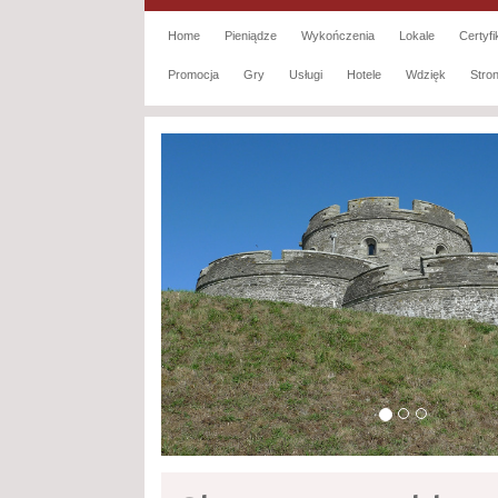
Home
Pieniądze
Wykończenia
Lokale
Certyfi
Promocja
Gry
Usługi
Hotele
Wdzięk
Str