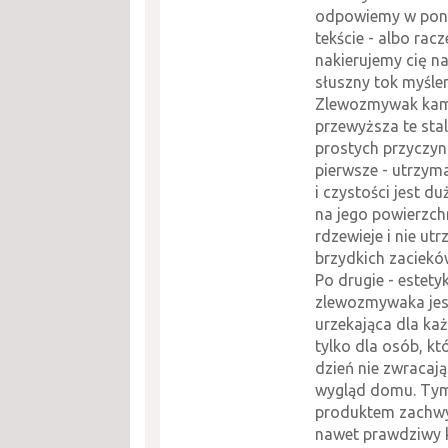
odpowiemy w pon
tekście - albo racz
nakierujemy cię na
słuszny tok myślen
Zlewozmywak kam
przewyższa te stal
prostych przyczyn
pierwsze - utrzyma
i czystości jest d
na jego powierzchn
rdzewieje i nie ut
brzydkich zaciekó
Po drugie - estety
zlewozmywaka jes
urzekająca dla każ
tylko dla osób, kt
dzień nie zwracaj
wygląd domu. Ty
produktem zachwy
nawet prawdziwy 