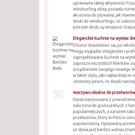
uprawiania takiej aktywności fizy
Windsurfing sklep posiada różne
akcesoria do pływania, jak równ
deski do windsurfingu. W zależn
potrzeb deski są mniejsze i lżejsz
Eleganckie kuchnie na wymiar. Bi
Chcesz dowiedzieć się już wkrótc
mogą wyglądać eleganckie i prof
zaprojektowane kuchnie na wymia
zaprasza wszystkich klientów z
urządzeniem swojego nowego d
w takim stylu, jaki najbardziej im
Jesteśmy pewni, że dzięki naszej f
Warzywo idealne do przetworó
Dynia marynowana z powodzeni
zaliczona do grona jednych z bar
popularniejszych, a zarazem ta
przetworów, który w Polsce cies
popularnością. Opisywany przetw
że dynia jest bardzo wdzięczn