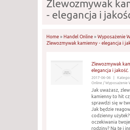
Zlewozmywak ka
- elegancja i jakoś
Home
»
Handel Online
»
Wyposażenie W
Zlewozmywak kamienny - elegancja i jak
Zlewozmywak kam
elegancja i jakość.
2017-06-06
|
Kategor
Online / Wyposażenie 
Jak uważasz, zl
kamienny to hit cz
sprawdzi się w two
Jak będzie reagow
codzienny użytek?
oczekiwania twoje 
rodziny? Na te i i