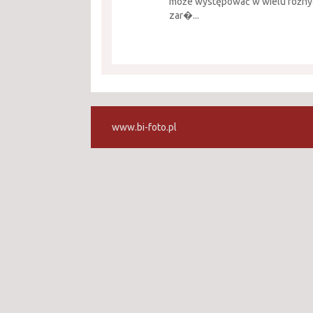
może występować w wielu różny
zar�...
www.bi-foto.pl