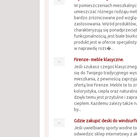
W pomieszczeniach mieszkalny
umieszczać różnego rodzaju mebl
bardzo zróżnicowane pod wzgl
zastosowania. Wśród produktów,
charakteryzują się ponadprzecię
funkcjonalnością, jest białe biurk
produkt jest w ofercie specjalis
w naprawdę rozs�...
Firenze- meble klasyczne.
Jeśli szukasz czegoś klasyczneg
się do Twojego tradycyjnego wys
mieszkania, z pewnością zaprzyja
ofertą linii Firenze. Meble te to 
kolorystyka, ciepła oraz natural
dzięki temu jest przytulne i zap
ciepłem. Każdemu zależy także n
by...
Gdzie zakupić deski do windsurfi
Jeśli uwielbiamy sporty wodne t
odwiedzić sklep internetowy z a