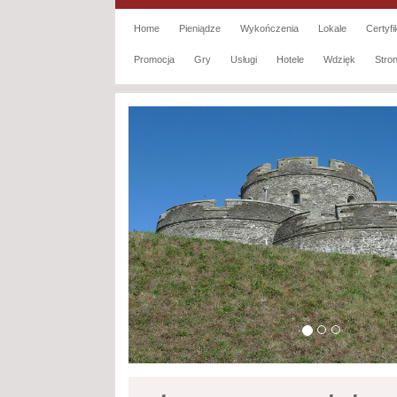
Home
Pieniądze
Wykończenia
Lokale
Certyfi
Promocja
Gry
Usługi
Hotele
Wdzięk
Str