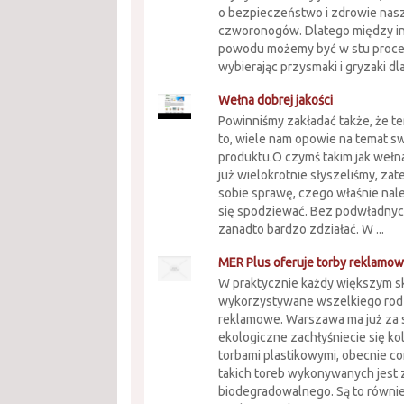
o bezpieczeństwo i zdrowie nas
czworonogów. Dlatego między in
powodu możemy być w stu procen
wybierając przysmaki i gryzaki dla
Wełna dobrej jakości
Powinniśmy zakładać także, że te
to, wiele nam opowie na temat s
produktu.O czymś takim jak wełn
już wielokrotnie słyszeliśmy, za
sobie sprawę, czego właśnie nale
się spodziewać. Bez podwładnych
zanadto bardzo zdziałać. W ...
MER Plus oferuje torby reklamo
W praktycznie każdy większym sk
wykorzystywane wszelkiego rodz
reklamowe. Warszawa ma już za 
ekologiczne zachłyśniecie się k
torbami plastikowymi, obecnie co
takich toreb wykonywanych jest z
biodegradowalnego. Są to równie