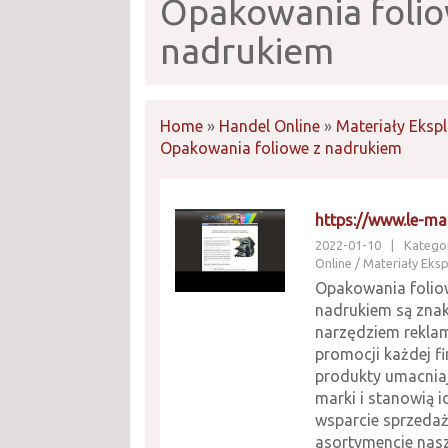
Opakowania folio
nadrukiem
Home
»
Handel Online
»
Materiały Eksp
Opakowania foliowe z nadrukiem
https://www.le-mar
2022-01-10
|
Kategor
Online / Materiały Eks
Opakowania folio
nadrukiem są zna
narzędziem reklam
promocji każdej fi
produkty umacnia
marki i stanowią i
wsparcie sprzedaż
asortymencie nas