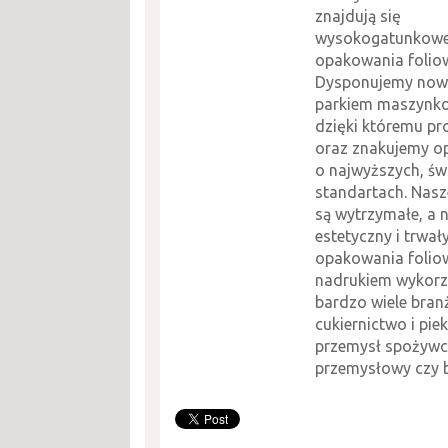
znajdują się
wysokogatunkow
opakowania folio
Dysponujemy no
parkiem maszynk
dzięki któremu p
oraz znakujemy o
o najwyższych, ś
standartach. Nasz
są wytrzymałe, a 
estetyczny i trwał
opakowania folio
nadrukiem wykorz
bardzo wiele branż
cukiernictwo i pie
przemysł spożywc
przemysłowy czy 