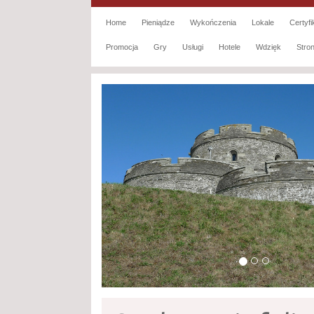
Home
Pieniądze
Wykończenia
Lokale
Certyfi
Promocja
Gry
Usługi
Hotele
Wdzięk
Str