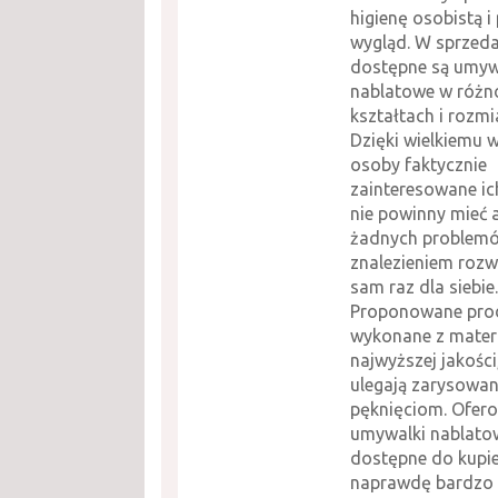
higienę osobistą i
wygląd. W sprzed
dostępne są umyw
nablatowe w różn
kształtach i rozmi
Dzięki wielkiemu 
osoby faktycznie
zainteresowane i
nie powinny mieć 
żadnych problem
znalezieniem rozw
sam raz dla siebie.
Proponowane prod
wykonane z mater
najwyższej jakości,
ulegają zarysowan
pęknięciom. Ofer
umywalki nablato
dostępne do kupi
naprawdę bardzo