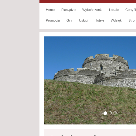
Home
Pieniądze
Wykończenia
Lokale
Certyfi
Promocja
Gry
Usługi
Hotele
Wdzięk
Str