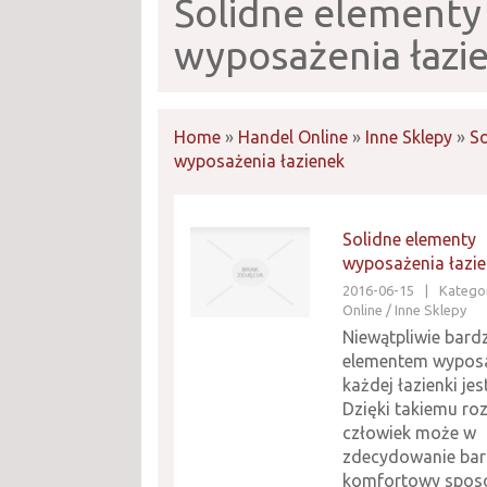
Solidne elementy
wyposażenia łazi
Home
»
Handel Online
»
Inne Sklepy
»
So
wyposażenia łazienek
Solidne elementy
wyposażenia łazi
2016-06-15
|
Kategor
Online / Inne Sklepy
Niewątpliwie bar
elementem wypos
każdej łazienki je
Dzięki takiemu ro
człowiek może w
zdecydowanie bar
komfortowy spos