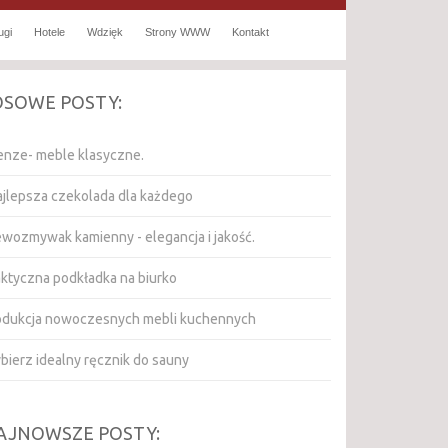
ugi
Hotele
Wdzięk
Strony WWW
Kontakt
OSOWE POSTY:
renze- meble klasyczne.
jlepsza czekolada dla każdego
ewozmywak kamienny - elegancja i jakość.
aktyczna podkładka na biurko
odukcja nowoczesnych mebli kuchennych
bierz idealny ręcznik do sauny
AJNOWSZE POSTY: