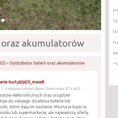
pr
Op
El
i oraz akumulatorów
Pr
Wi
AGD
»
Dystrybutor baterii oraz akumulatorów
**
terie-hurt.pl/pl/4_maxell
|
Kategoria: Handel Online / Elektronika, RTV, AGD
rzętów elektronicznych oraz urządzeń
uje do swojego działania baterie lub
rki, które dają im zasilanie. Można je kupić w
osku lub supermarkecie, ale największą ofertę