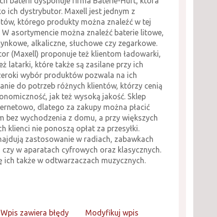
ch baterii dysponuje firma Baterie-Hurt, która
ko ich dystrybutor. Maxell jest jednym z
tów, którego produkty można znaleźć w tej
 W asortymencie można znaleźć baterie litowe,
cynkowe, alkaliczne, słuchowe czy zegarkowe.
or (Maxell) proponuje też klientom ładowarki,
eż latarki, które także są zasilane przy ich
Szeroki wybór produktów pozwala na ich
nie do potrzeb różnych klientów, którzy cenią
onomiczność, jak też wysoką jakość. Sklep
nternetowo, dlatego za zakupy można płacić
m bez wychodzenia z domu, a przy większych
 klienci nie ponoszą opłat za przesyłki.
znajdują zastosowanie w radiach, zabawkach
i czy w aparatach cyfrowych oraz klasycznych.
ę ich także w odtwarzaczach muzycznych.
Wpis zawiera błędy
Modyfikuj wpis