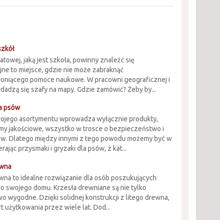
szkół
owej, jaką jest szkoła, powinny znaleźć się
jne to miejsce, gdzie nie może zabraknąć
roniącego pomoce naukowe. W pracowni geograficznej i
dadzą się szafy na mapy. Gdzie zamówić? Żeby by...
la psów
wojego asortymentu wprowadza wyłącznie produkty,
rmy jakościowe, wszystko w trosce o bezpieczeństwo i
w. Dlatego między innymi z tego powodu możemy być w
ając przysmaki i gryzaki dla psów, z kat...
ewna
ewna to idealne rozwiązanie dla osób poszukujących
do swojego domu. Krzesła drewniane są nie tylko
wo wygodne. Dzięki solidnej konstrukcji z litego drewna,
t użytkowania przez wiele lat. Dod...