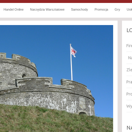
Handel Online
Narzędzia Warsztatowe
Samochody
Promocja
Gry
Usł
L
Fi
Na
Zl
Pr
Pr
Wy
N