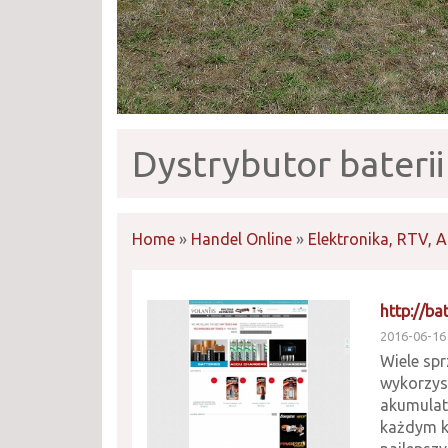
Dystrybutor bateri
Home
»
Handel Online
»
Elektronika, RTV, 
http://ba
2016-06-16
Wiele sp
wykorzyst
akumulato
każdym ki