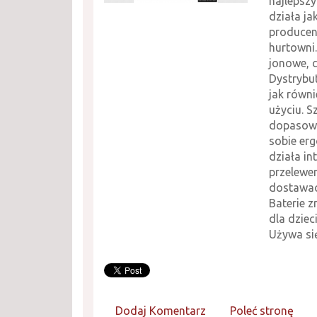
najlepszy
działa ja
producen
hurtowni.
jonowe, 
Dystrybut
jak równi
użyciu. 
dopasowa
sobie erg
działa i
przelewe
dostawach
Baterie 
dla dziec
Używa si
Dodaj Komentarz
Poleć stronę