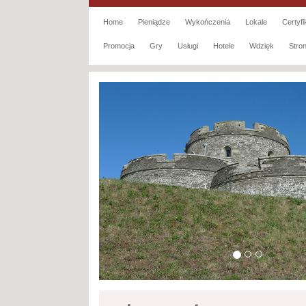
Home
Pieniądze
Wykończenia
Lokale
Certyfi
Promocja
Gry
Usługi
Hotele
Wdzięk
Str