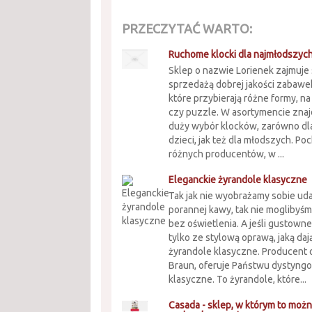
PRZECZYTAĆ WARTO:
Ruchome klocki dla najmłodszych
Sklep o nazwie Lorienek zajmuje s
sprzedażą dobrej jakości zabawek
które przybierają różne formy, na
czy puzzle. W asortymencie znajd
duży wybór klocków, zarówno dl
dzieci, jak też dla młodszych. P
różnych producentów, w ...
Eleganckie żyrandole klasyczne
Tak jak nie wyobrażamy sobie ud
porannej kawy, tak nie moglibyś
bez oświetlenia. A jeśli gustown
tylko ze stylową oprawą, jaką d
żyrandole klasyczne. Producent 
Braun, oferuje Państwu dystyng
klasyczne. To żyrandole, które...
Casada - sklep, w którym to możn