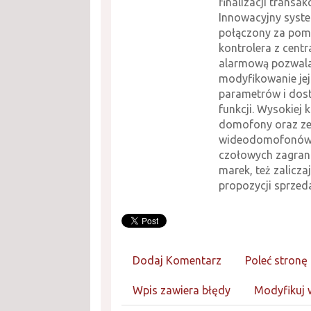
finalizacji transakc
Innowacyjny syst
połączony za po
kontrolera z centr
alarmową pozwala
modyfikowanie jej
parametrów i dos
funkcji. Wysokiej k
domofony oraz z
wideodomofonów
czołowych zagran
marek, też zaliczaj
propozycji sprzed
Dodaj Komentarz
Poleć stronę
Wpis zawiera błędy
Modyfikuj 