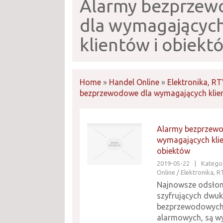
Alarmy bezprze
dla wymagającyc
klientów i obiekt
Home
»
Handel Online
»
Elektronika, R
bezprzewodowe dla wymagających klien
Alarmy bezprzew
wymagających klie
obiektów
2019-05-22
|
Kategor
Online / Elektronika, 
Najnowsze odsło
szyfrujących dwu
bezprzewodowyc
alarmowych, są w