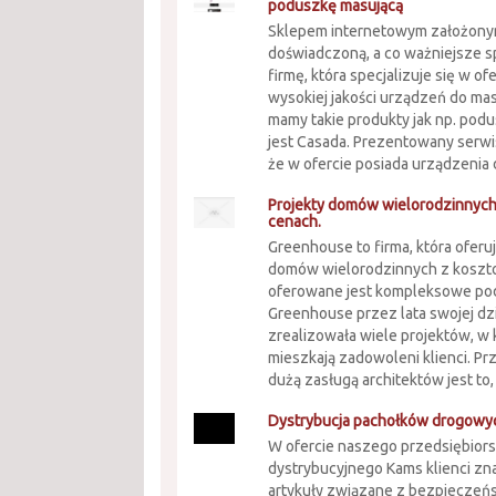
poduszkę masującą
Sklepem internetowym założony
doświadczoną, a co ważniejsze 
firmę, która specjalizuje się w o
wysokiej jakości urządzeń do mas
mamy takie produkty jak np. pod
jest Casada. Prezentowany serwi
że w ofercie posiada urządzenia 
Projekty domów wielorodzinnyc
cenach.
Greenhouse to firma, która oferu
domów wielorodzinnych z koszto
oferowane jest kompleksowe pode
Greenhouse przez lata swojej dzi
zrealizowała wiele projektów, w
mieszkają zadowoleni klienci. P
dużą zasługą architektów jest to, ż
Dystrybucja pachołków drogowy
W ofercie naszego przedsiębior
dystrybucyjnego Kams klienci zn
artykuły związane z bezpieczeń