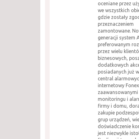
oceniane przez u
we wszystkich obi
gdzie zostały zgo
przeznaczeniem
zamontowane. No
generacji system 
preferowanym ro
przez wielu klient
biznesowych, pos
dodatkowych akc
posiadanych już w
central alarmowyc
internetowy Fonex
zaawansowanymi
monitoringu i ala
firmy i domu, dor
zakupie podzespo
grup urządzeń, wie
doświadczenie ko
jest niezwykle isto