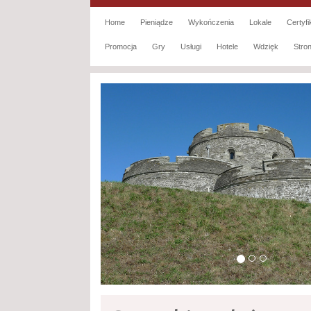
Home
Pieniądze
Wykończenia
Lokale
Certyfi
Promocja
Gry
Usługi
Hotele
Wdzięk
Str