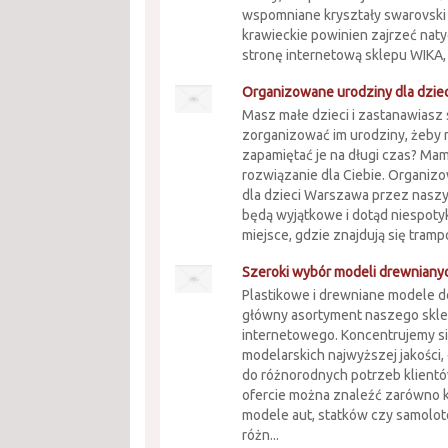
wspomniane kryształy swarovski 
krawieckie powinien zajrzeć nat
stronę internetową sklepu WIKA, 
Organizowane urodziny dla dzie
Masz małe dzieci i zastanawiasz s
zorganizować im urodziny, żeby 
zapamiętać je na długi czas? Ma
rozwiązanie dla Ciebie. Organiz
dla dzieci Warszawa przez nasz
będą wyjątkowe i dotąd niespoty
miejsce, gdzie znajdują się trampol
Szeroki wybór modeli drewnianyc
Plastikowe i drewniane modele do
główny asortyment naszego skl
internetowego. Koncentrujemy s
modelarskich najwyższej jakości
do różnorodnych potrzeb klient
ofercie można znaleźć zarówno 
modele aut, statków czy samolotó
różn...