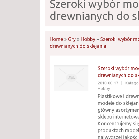
Szeroki wybór mo
drewnianych do sk
Home
»
Gry
»
Hobby
»
Szeroki wybór mo
drewnianych do sklejania
Szeroki wybór mod
drewnianych do sk
2018-08-17
|
Kategor
Hobby
Plastikowe i drew
modele do sklejan
główny asortymen
sklepu internetow
Koncentrujemy się
produktach model
najwyższej jakości