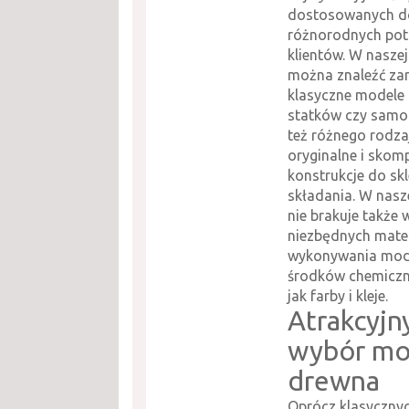
dostosowanych d
różnorodnych pot
klientów. W naszej
można znaleźć z
klasyczne modele 
statków czy samol
też różnego rodza
oryginalne i skom
konstrukcje do skl
składania. W nasze
nie brakuje także 
niezbędnych mate
wykonywania mode
środków chemiczn
jak farby i kleje.
Atrakcyjn
wybór mo
drewna
Oprócz klasyczny